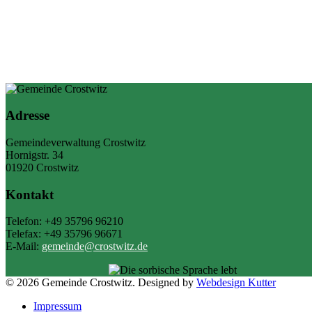
Adresse
Gemeindeverwaltung Crostwitz
Hornigstr. 34
01920 Crostwitz
Kontakt
Telefon: +49 35796 96210
Telefax: +49 35796 96671
E-Mail:
gemeinde@crostwitz.de
© 2026 Gemeinde Crostwitz. Designed by
Webdesign Kutter
Impressum