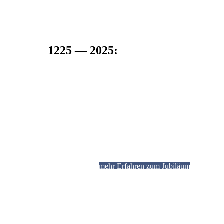
1225 — 2025:
800-jähriges Jubiläum der Ersterwähnung
Im Jahr 2025 feiern wir die 800-jährige Ersterwähnung
unserer Pfarrei sowie der Orte Crostwitz und Prautitz. 
diesem Anlass werden die Gemeinde Crostwitz und die
Pfarrei Crostwitz vom 13.-22.06.2025 gemeinsam eine
Festwoche begehen. Weitere Informationen zum Jubil
finden Sie in der Kategorie 800 Jahre.
mehr Erfahren zum Jubiläum