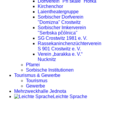
Dorfverein "Při skale" Horka
Kirchenchor
Laientheatergruppe
Sorbischer Dorfverein
"Domizna" Crostwitz
Sorbischer Imkerverein
"Serbska pčólnica"
SG Crostwitz 1981 e. V.
Rassekaninchenzüchterverein
S 901 Crostwitz e. V.
Verein „barakka e. V.“
Nucknitz
Pfarrei
Sorbische Institutionen
Tourismus & Gewerbe
Tourismus
Gewerbe
Mehrzweckhalle Jednota
Leichte Sprache