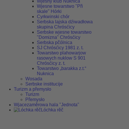
Wjesny klub Nuknica
Wjesne towarstwo "Při
skale" Hórki
Cyrkwinski chór
Serbska lajska dźiwadłowa
skupina Chrósćicy
Serbske wjesne towarstwo
"Domizna" Chrósćicy
Serbska pčólnica
SJ Chrósćicy 1981 z. t.
Towarstwo plahowarjow
rasowych nuklow S 901
Chrósćicy z. t.
Towarstwo „barakka z.t.“
Nuknica
Wosada
Serbske institucije
Turizm a přemysło
Turizm
Přemysło
Wjacezaměrowa hala "Jednota"
Lóchka rěč