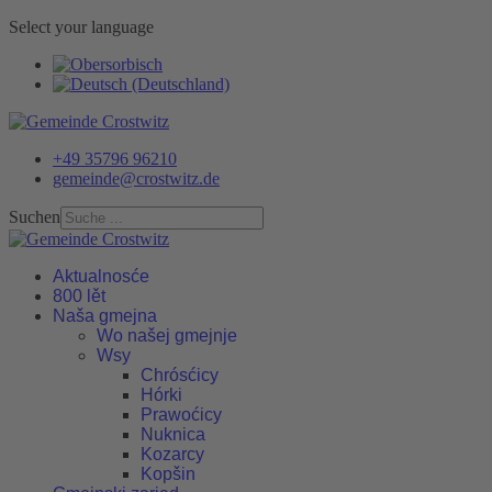
Select your language
+49 35796 96210
gemeinde@crostwitz.de
Suchen
Aktualnosće
800 lět
Naša gmejna
Wo našej gmejnje
Wsy
Chrósćicy
Hórki
Prawoćicy
Nuknica
Kozarcy
Kopšin