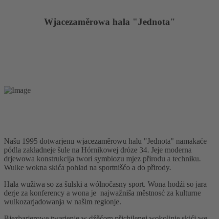
Wjacezaměrowa hala "Jednota"
Našu 1995 dotwarjenu wjacezaměrowu halu "Jednota" namakaće
pódla zakładneje šule na Hórnikowej dróze 34. Jeje moderna
drjewowa konstrukcija twori symbiozu mjez přirodu a techniku.
Wulke wokna skića pohlad na sportnišćo a do přirody.
Hala wužiwa so za šulski a wólnočasny sport. Wona hodźi so jara
derje za konferency a wona je najwažniša městnosć za kulturne
wulkozarjadowanja w našim regionje.
Bjezbarjerowe twarjenje w dźěćom přichilenej wokolinje skići we