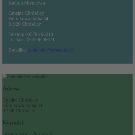
Kathrin Młynkowa
Gmejna Chrósćicy
Hórnikowa dróha 34
01920 Chrósćicy
Telefon: 035796 96210
Telefaks: 035796 96671
E-mejlka:
gemeinde@crostwitz.de
Adresa
Gmejna Chrósćicy
Hórnikowa dróha 34
01920 Chrósćicy
Kontakt
Telefon: +49 35796 96210