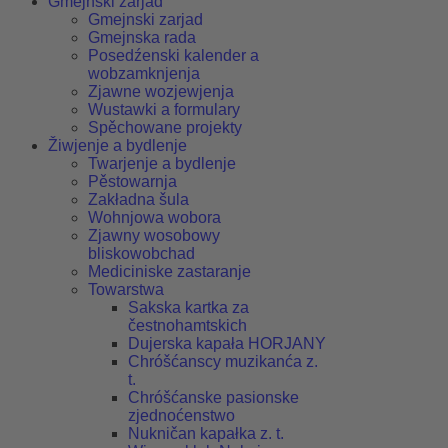
Gmejnski zarjad
Gmejnski zarjad
Gmejnska rada
Posedźenski kalender a
wobzamknjenja
Zjawne wozjewjenja
Wustawki a formulary
Spěchowane projekty
Žiwjenje a bydlenje
Twarjenje a bydlenje
Pěstowarnja
Zakładna šula
Wohnjowa wobora
Zjawny wosobowy
bliskowobchad
Mediciniske zastaranje
Towarstwa
Sakska kartka za
čestnohamtskich
Dujerska kapała HORJANY
Chróšćanscy muzikanća z.
t.
Chróšćanske pasionske
zjednoćenstwo
Nukničan kapałka z. t.