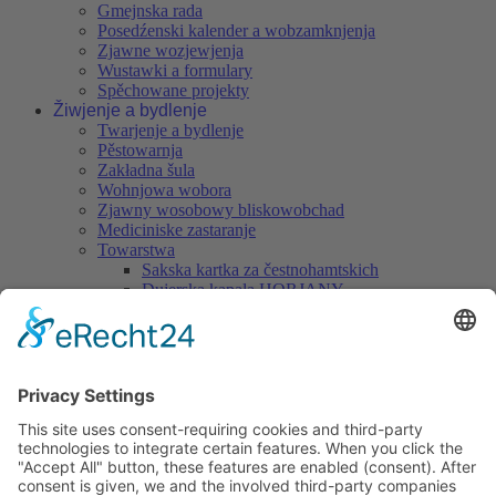
Gmejnska rada
Posedźenski kalender a wobzamknjenja
Zjawne wozjewjenja
Wustawki a formulary
Spěchowane projekty
Žiwjenje a bydlenje
Twarjenje a bydlenje
Pěstowarnja
Zakładna šula
Wohnjowa wobora
Zjawny wosobowy bliskowobchad
Mediciniske zastaranje
Towarstwa
Sakska kartka za čestnohamtskich
Dujerska kapała HORJANY
Chróšćanscy muzikanća z. t.
Chróšćanske pasionske zjednoćenstwo
Nukničan kapałka z. t.
Wjesny klub Nuknica
Wjesne towarstwo "Při skale" Hórki
Cyrkwinski chór
Serbska lajska dźiwadłowa skupina Chrósćicy
Serbske wjesne towarstwo "Domizna" Chrósćicy
Serbska pčólnica
SJ Chrósćicy 1981 z. t.