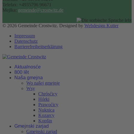
Telefax: +4935796 96671
Mejlka:
gemeinde@crostwitz.de
© 2026 Gemeinde Crostwitz. Designed by
Webdesign Kutter
Impressum
Datenschutz
Barrierefreiheitserklärung
Aktualnosće
800 lět
Naša gmejna
Wo našej gmejnje
Wsy
Chrósćicy
Hórki
Prawoćicy
Nuknica
Kozarcy
Kopšin
Gmejnski zarjad
Gmejnski zarjad