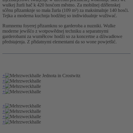
wulkej žurli hač k 420 hosćom městno. Za mobilnej dźělenskej
sćěnu přizamknje so mała žurla (109 m²) za maksimalnje 140 hosći.
Tejka a moderna kuchnja hodźitej so indiwidualnje wužiwać.
Rumnemu foyerej p
řizamknu so garderoba a nuzniki.
Wulke
moderne jewišćo z wotpowědnej techniku a separatnymi
garderobami za wuměłcow hodźi so za koncertne a dźiwadłowe
předstajenja. Z přidatnymi elementami da so wone powjetšić.
+
+
+
+
+
+
+
+