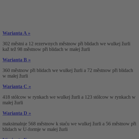
Warianta A »
302 městni a 12 rezerwnych městnow při blidach we wulkej žurli
kaž tež 98 městnow při blidach w małej žurli
Warianta B »
360 městnow při blidach we wulkej žurli a 72 městnow při blidach
w małej žurli
Warianta C »
418 stólcow w rynkach we wulkej žurli a 123 stólcow w rynkach w
małej žurli
Warianta D »
maksimalnje 568 městnow k staću we wulkej žurli a 56 městnow při
blidach w U-formje w małej žurli