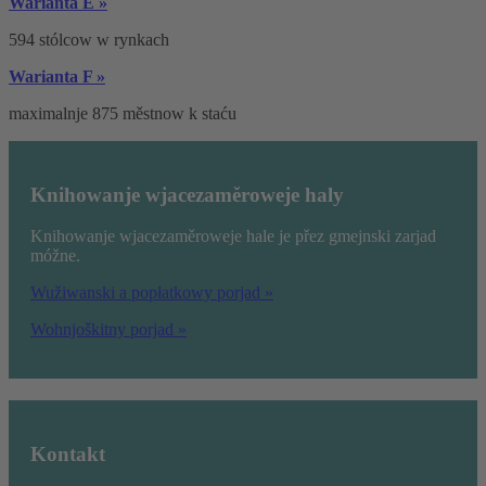
Warianta E »
594 stólcow w rynkach
Warianta F »
maximalnje 875 městnow k staću
Knihowanje wjacezaměroweje haly
Knihowanje wjacezaměroweje hale je přez gmejnski zarjad
móžne.
Wužiwanski a popłatkowy porjad »
Wohnjoškitny porjad »
Kontakt