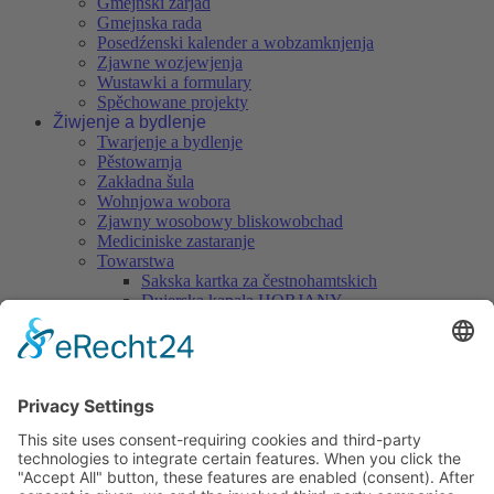
Gmejnski zarjad
Gmejnska rada
Posedźenski kalender a wobzamknjenja
Zjawne wozjewjenja
Wustawki a formulary
Spěchowane projekty
Žiwjenje a bydlenje
Twarjenje a bydlenje
Pěstowarnja
Zakładna šula
Wohnjowa wobora
Zjawny wosobowy bliskowobchad
Mediciniske zastaranje
Towarstwa
Sakska kartka za čestnohamtskich
Dujerska kapała HORJANY
Chróšćanscy muzikanća z. t.
Chróšćanske pasionske zjednoćenstwo
Nukničan kapałka z. t.
Wjesny klub Nuknica
Wjesne towarstwo "Při skale" Hórki
Cyrkwinski chór
Serbska lajska dźiwadłowa skupina Chrósćicy
Serbske wjesne towarstwo "Domizna" Chrósćicy
Serbska pčólnica