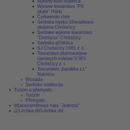
Wjesny klub Nuknica
Wjesne towarstwo "Při
skale" Hórki
Cyrkwinski chór
Serbska lajska dźiwadłowa
skupina Chrósćicy
Serbske wjesne towarstwo
"Domizna" Chrósćicy
Serbska pčólnica
SJ Chrósćicy 1981 z. t.
Towarstwo plahowarjow
rasowych nuklow S 901
Chrósćicy z. t.
Towarstwo „barakka z.t.“
Nuknica
Wosada
Serbske institucije
Turizm a přemysło
Turizm
Přemysło
Wjacezaměrowa hala "Jednota"
Lóchka rěč