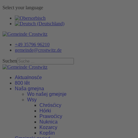
Select your language
+49 35796 96210
gemeinde@crostwitz.de
Suchen
Aktualnosće
800 lět
Naša gmejna
Wo našej gmejnje
Wsy
Chrósćicy
Hórki
Prawoćicy
Nuknica
Kozarcy
Kopšin