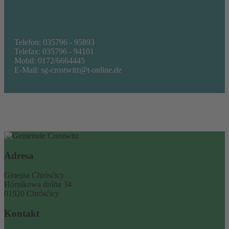
Telefon: 035796 - 95893
Telefax: 035796 - 94101
Mobil: 0172/6664445
E-Mail:
sg-crostwitz@t-online.de
Adresa
Gmejna Chrósćicy
Hórnikowa dróha 34
01920 Chrósćicy
Kontakt