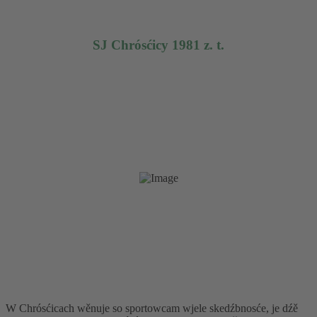
SJ Chrósćicy 1981 z. t.
W Chrósćicach wěnuje so sportowcam wjele skedźbnosće, je dźě