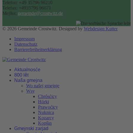
Telefon: +49 35796 96210
Telefax: +4935796 96671
Mejlka:
gemeinde@crostwitz.de
© 2026 Gemeinde Crostwitz. Designed by
Webdesign Kutter
Impressum
Datenschutz
Barrierefreiheitserklärung
Aktualnosće
800 lět
Naša gmejna
Wo našej gmejnje
Wsy
Chrósćicy
Hórki
Prawoćicy
Nuknica
Kozarcy
Kopšin
Gmejnski zarjad