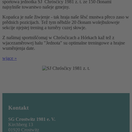
sportowa jednotka SJ Chrósćicy 1981 z. t. ze 150 čłonami
najsylniše towarstwo našeje gmejny.
Kopańca je naše žiwjenje - tak hraja naše šěsć mustwa přeco zaso w
prědnich pozicijach. Tež tym něhdźe 20 čłonam wolejbuloweje
sekcije njejstej trening a turněry cuzej słowje.
Z našimaj sportnišćomaj w Chrósćicach a Hórkach kaž tež z
wjacezaměrowej halu "Jednota" su optimalne treningowe a hrajne
wuměnjenja date.
wjace »
Kontakt
SG Crostwitz 1981 e. V.
Kirchberg 13
01920 Crostwitz