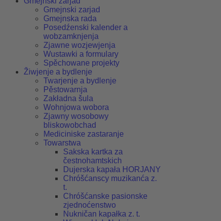
Gmejnski zarjad
Gmejnski zarjad
Gmejnska rada
Posedźenski kalender a
wobzamknjenja
Zjawne wozjewjenja
Wustawki a formulary
Spěchowane projekty
Žiwjenje a bydlenje
Twarjenje a bydlenje
Pěstowarnja
Zakładna šula
Wohnjowa wobora
Zjawny wosobowy
bliskowobchad
Mediciniske zastaranje
Towarstwa
Sakska kartka za
čestnohamtskich
Dujerska kapała HORJANY
Chróšćanscy muzikanća z.
t.
Chróšćanske pasionske
zjednoćenstwo
Nukničan kapałka z. t.